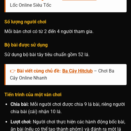
Lốc Online Siêu Tốc
Số lượng người chơi
Mỗi bàn chơi có từ 2 đến 4 người tham gia.
Bộ bài được sử dụng
Sử dụng bộ bài tây tiêu chuẩn gồm 52 lá.
👉
Bài viết cùng chủ đề:
Ba Cây Hitclub
– Chơi Ba
Cây Online Nhanh
Tiến trình của một ván chơi
Chia bài:
Mỗi người chơi được chia 9 lá bài, riêng người
chia bài (cái) nhận 10 lá.
Lượt chơi:
Người chơi thực hiện các hành động bốc bài,
ăn bài (nếu có thể tạo thành phỏm) và đánh ra một lá