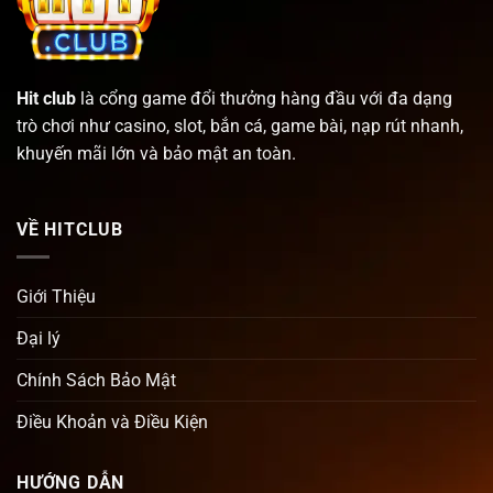
Hit club
là cổng game đổi thưởng hàng đầu với đa dạng
trò chơi như casino, slot, bắn cá, game bài, nạp rút nhanh,
khuyến mãi lớn và bảo mật an toàn.
VỀ HITCLUB
Giới Thiệu
Đại lý
Chính Sách Bảo Mật
Điều Khoản và Điều Kiện
HƯỚNG DẪN