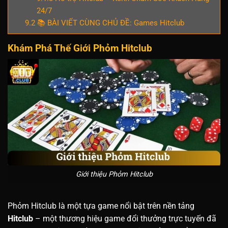
24/7
9.2
📚 BÀI VIẾT CÙNG CHỦ ĐỀ: Games Hitclub
Khám Phá Thế Giới Phỏm Hitclub
Giới thiệu Phỏm Hitclub
Phỏm Hitclub là một tựa game nổi bật trên nền tảng
Hitclub
– một thương hiệu game đổi thưởng trực tuyến đã