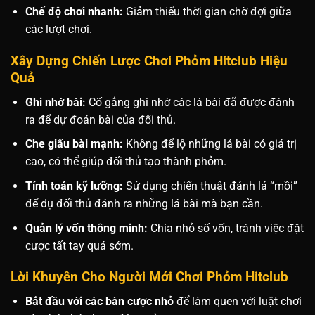
Chế độ chơi nhanh:
Giảm thiểu thời gian chờ đợi giữa
các lượt chơi.
Xây Dựng Chiến Lược Chơi Phỏm Hitclub Hiệu
Quả
Ghi nhớ bài:
Cố gắng ghi nhớ các lá bài đã được đánh
ra để dự đoán bài của đối thủ.
Che giấu bài mạnh:
Không để lộ những lá bài có giá trị
cao, có thể giúp đối thủ tạo thành phỏm.
Tính toán kỹ lưỡng:
Sử dụng chiến thuật đánh lá “mồi”
để dụ đối thủ đánh ra những lá bài mà bạn cần.
Quản lý vốn thông minh:
Chia nhỏ số vốn, tránh việc đặt
cược tất tay quá sớm.
Lời Khuyên Cho Người Mới Chơi Phỏm Hitclub
Bắt đầu với các bàn cược nhỏ
để làm quen với luật chơi