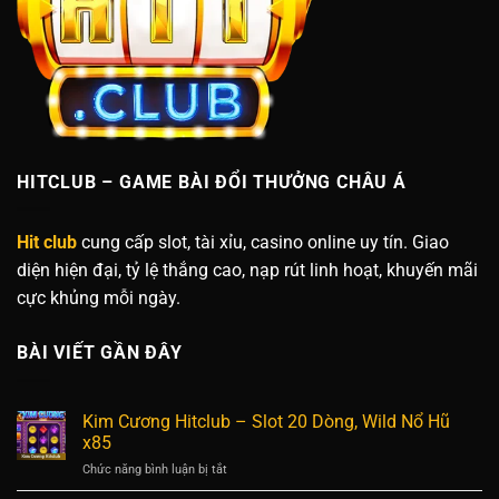
Lớn
Tài Xỉu Hitclub – Luật Chơi, Tỷ Lệ & Mẹo Thắng Lớn
➤
Lô Đề 1 Ăn 99 Hitclub – Cách Chơi, Mẹo Hiệu Quả &
➤
Trúng Lớn
HITCLUB – GAME BÀI ĐỔI THƯỞNG CHÂU Á
Tây Du Ký Hitclub – Slot Game Nổ Hũ Tề Thiên Đại
➤
Thánh
Hit club
cung cấp slot, tài xỉu, casino online uy tín. Giao
Kho Báu Tứ Linh Hitclub – Quay Hũ Long Lân Quy
➤
diện hiện đại, tỷ lệ thắng cao, nạp rút linh hoạt, khuyến mãi
Phụng, Jackpot Khủng
cực khủng mỗi ngày.
Thần Tài Hitclub – Slot Phát Lộc, RTP Cao, Jackpot
➤
Khủng
BÀI VIẾT GẦN ĐÂY
Sơn Tinh Thủy Tinh Hitclub – Slot Truyền Thuyết Việt,
➤
Jackpot Khủng
Kim Cương Hitclub – Slot 20 Dòng, Wild Nổ Hũ
x85
Kho Tàng Ngũ Long Hitclub – Slot Rồng Tứ Linh,
ở
➤
Chức năng bình luận bị tắt
Kim
Jackpot Lớn, RTP Cao