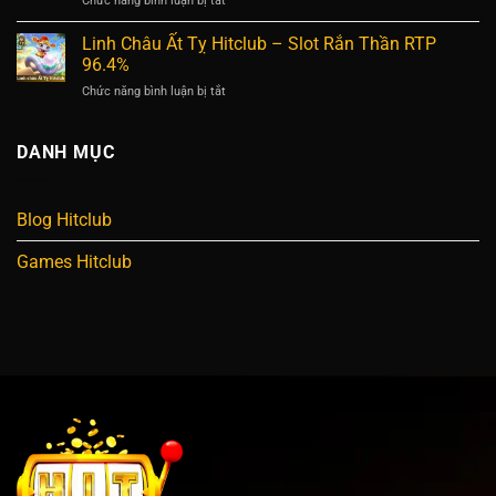
Chức năng bình luận bị tắt
Game
Đá
Tiến lên miền Nam Hitclub – 3 mẹo giúp bạn thắng liên
➤
Ăn
Số
&
tiếp
Khế
MD5
Linh Châu Ất Tỵ Hitclub – Slot Rắn Thần RTP
eSports
Trả
Minh
96.4%
Tỷ
Vàng
Bạch
Lệ
Xóc Đĩa Hitclub – Trải Nghiệm Cá Cược Truyền
➤
ở
Chức năng bình luận bị tắt
Hitclub
Cao
Thống, Hiện Đại
Linh
–
Châu
Slot
Ất
DANH MỤC
Dân
Sicbo Hitclub
➤
Tỵ
Gian
Hitclub
RTP
–
Baccarat Hitclub
➤
96.3%
Blog Hitclub
Slot
Rắn
Blackjack Hitclub – 21 Điểm Online Với Người Thật
➤
Games Hitclub
Thần
Chia Bài
RTP
96.4%
Rồng Hổ Hitclub
➤
Roulette Hitclub: Khám Phá Thế Giới Cờ Bạc
➤