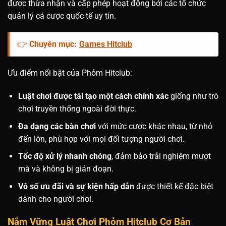
được thừa nhận và cấp phép hoạt động bởi các tổ chức
quản lý cá cược quốc tế uy tín.
👉
Chuyên mục:
Games Hitclub
Ưu điểm nổi bật của Phỏm Hitclub:
Luật chơi được tái tạo một cách chính xác
giống như trò
chơi truyền thống ngoài đời thực.
Đa dạng các bàn chơi
với mức cược khác nhau, từ nhỏ
đến lớn, phù hợp với mọi đối tượng người chơi.
Tốc độ xử lý nhanh chóng
, đảm bảo trải nghiệm mượt
mà và không bị gián đoạn.
Vô số ưu đãi và sự kiện hấp dẫn
được thiết kế đặc biệt
dành cho người chơi.
Nắm Vững Luật Chơi Phỏm Hitclub Cơ Bản