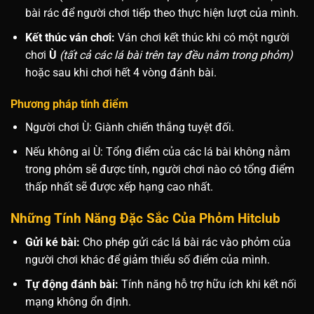
bài rác để người chơi tiếp theo thực hiện lượt của mình.
Kết thúc ván chơi:
Ván chơi kết thúc khi có một người
chơi
Ù
(tất cả các lá bài trên tay đều nằm trong phỏm)
hoặc sau khi chơi hết 4 vòng đánh bài.
Phương pháp tính điểm
Người chơi Ù: Giành chiến thắng tuyệt đối.
Nếu không ai Ù: Tổng điểm của các lá bài không nằm
trong phỏm sẽ được tính, người chơi nào có tổng điểm
thấp nhất sẽ được xếp hạng cao nhất.
Những Tính Năng Đặc Sắc Của Phỏm Hitclub
Gửi ké bài:
Cho phép gửi các lá bài rác vào phỏm của
người chơi khác để giảm thiểu số điểm của mình.
Tự động đánh bài:
Tính năng hỗ trợ hữu ích khi kết nối
mạng không ổn định.