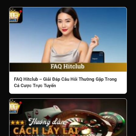
FAQ Hitclub – Giải Đáp Câu Hỏi Thường Gặp Trong
Cá Cược Trực Tuyến