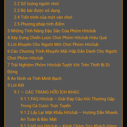
2.2
Số lượng người chơi
2.3
Bộ bài được sử dụng
2.4
Tiến trình của một ván chơi
2.5
Phương pháp tính điểm
3
Những Tính Năng Đặc Sắc Của Phỏm Hitclub
4
Xây Dựng Chiến Lược Chơi Phỏm Hitclub Hiệu Quả
5
Lời Khuyên Cho Người Mới Chơi Phỏm Hitclub
6
Các Chương Trình Khuyến Mãi Hấp Dẫn Dành Cho Người
Chơi Phỏm Hitclub
7
Trải Nghiệm Phỏm Hitclub Tuyệt Vời Trên Thiết Bị Di
Động
8
An Ninh và Tính Minh Bạch
9
Lời Kết
9.1
✨ CÁC TRANG HỮU ÍCH KHÁC
9.1.1
FAQ Hitclub – Giải Đáp Câu Hỏi Thường Gặp
Trong Cá Cược Trực Tuyến
9.1.2
Lấy Lại Mật Khẩu Hitclub – Hướng Dẫn Nhanh,
An Toàn & Bảo Mật
9.1.3
Hỗ trợ Hitclub – Kênh Chăm Sóc Khách Hàng