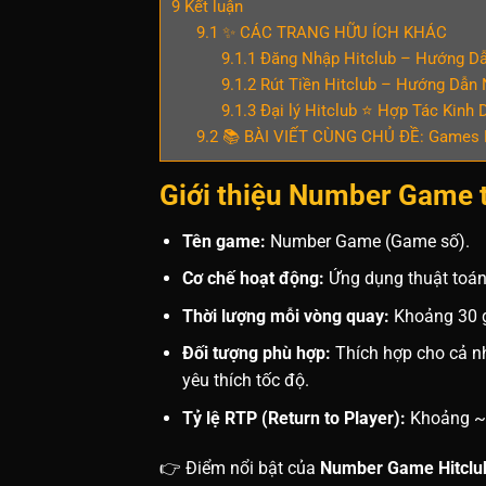
9
Kết luận
9.1
✨ CÁC TRANG HỮU ÍCH KHÁC
9.1.1
Đăng Nhập Hitclub – Hướng Dẫn
9.1.2
Rút Tiền Hitclub – Hướng Dẫn 
9.1.3
Đại lý Hitclub ⭐️ Hợp Tác Kin
9.2
📚 BÀI VIẾT CÙNG CHỦ ĐỀ: Games H
Giới thiệu Number Game t
Tên game:
Number Game (Game số).
Cơ chế hoạt động:
Ứng dụng thuật toán
Thời lượng mỗi vòng quay:
Khoảng 30 g
Đối tượng phù hợp:
Thích hợp cho cả n
yêu thích tốc độ.
Tỷ lệ RTP (Return to Player):
Khoảng ~9
👉 Điểm nổi bật của
Number Game Hitclu