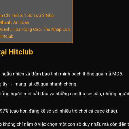
 Chi Tiết & 1 Số Lưu Ý Nhỏ
Nhanh, An Toàn
h Doanh, Hoa Hồng Cao, Thu Nhập Lớn
itclub
ại Hitclub
 ngẫu nhiên và đảm bảo tính minh bạch thông qua mã MD5.
iây → mang lại kết quả nhanh chóng.
hững người mới bắt đầu và những cao thủ soi cầu, những ngườ
7% (cao hơn đáng kể so với nhiều trò chơi cá cược khác).
b
không chỉ nằm ở việc chọn một con số duy nhất, mà còn đến 