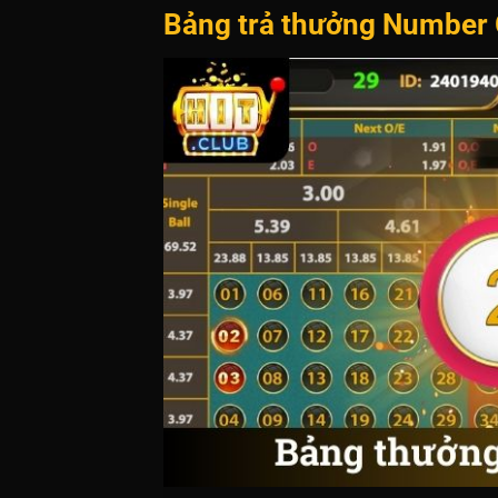
Bảng trả thưởng Number