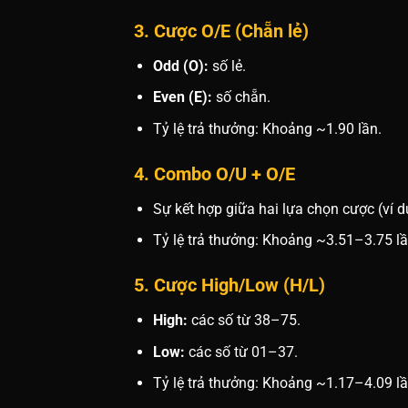
3. Cược O/E (Chẵn lẻ)
Odd (O):
số lẻ.
Even (E):
số chẵn.
Tỷ lệ trả thưởng: Khoảng ~1.90 lần.
4. Combo O/U + O/E
Sự kết hợp giữa hai lựa chọn cược (ví d
Tỷ lệ trả thưởng: Khoảng ~3.51–3.75 lầ
5. Cược High/Low (H/L)
High:
các số từ 38–75.
Low:
các số từ 01–37.
Tỷ lệ trả thưởng: Khoảng ~1.17–4.09 lầ