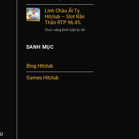
Ăn
MD5
Lệ
Khế
Minh
Cao
Linh Châu Ất Tỵ
Trả
Bạch
Hitclub – Slot Rắn
Vàng
Thần RTP 96.4%
Hitclub
ở
Chức năng bình luận bị tắt
–
Linh
Slot
Châu
Dân
Ất
Gian
DANH MỤC
Tỵ
RTP
Hitclub
96.3%
–
Blog Hitclub
Slot
Rắn
Games Hitclub
Thần
RTP
96.4%
i
từ