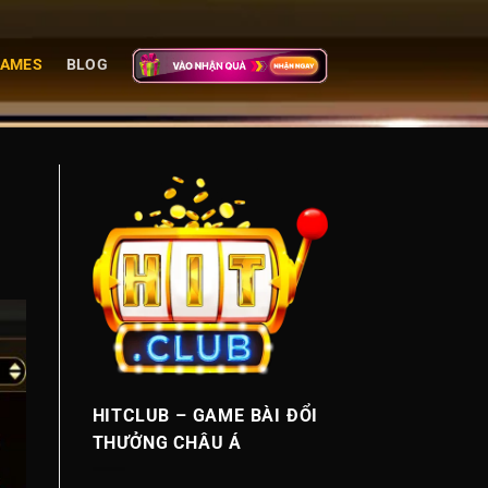
AMES
BLOG
HITCLUB – GAME BÀI ĐỔI
THƯỞNG CHÂU Á