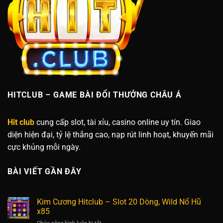
Lớn
Tài Xỉu Hitclub – Luật Chơi, Tỷ Lệ & Mẹo Thắng Lớn
➤
Lô Đề 1 Ăn 99 Hitclub – Cách Chơi, Mẹo Hiệu Quả &
➤
Trúng Lớn
Tây Du Ký Hitclub – Slot Game Nổ Hũ Tề Thiên Đại
➤
Thánh
HITCLUB – GAME BÀI ĐỔI THƯỞNG CHÂU Á
Kho Báu Tứ Linh Hitclub – Quay Hũ Long Lân Quy
➤
Hit club
cung cấp slot, tài xỉu, casino online uy tín. Giao
Phụng, Jackpot Khủng
diện hiện đại, tỷ lệ thắng cao, nạp rút linh hoạt, khuyến mãi
Thần Tài Hitclub – Slot Phát Lộc, RTP Cao, Jackpot
cực khủng mỗi ngày.
➤
Khủng
BÀI VIẾT GẦN ĐÂY
Sơn Tinh Thủy Tinh Hitclub – Slot Truyền Thuyết Việt,
➤
Jackpot Khủng
Kim Cương Hitclub – Slot 20 Dòng, Wild Nổ Hũ
Kho Tàng Ngũ Long Hitclub – Slot Rồng Tứ Linh,
x85
➤
Jackpot Lớn, RTP Cao
ở