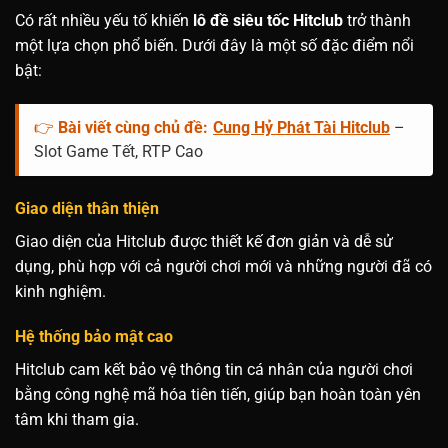
Có rất nhiều yếu tố khiến
lô đề siêu tốc Hitclub
trở thành
một lựa chọn phổ biến. Dưới đây là một số đặc điểm nổi
bật:
👉
Bài viết cùng chủ đề:
Cung Hỷ Phát Tài Hitclub
–
Slot Game Tết, RTP Cao
Giao diện thân thiện
Giao diện của Hitclub được thiết kế đơn giản và dễ sử
dụng, phù hợp với cả người chơi mới và những người đã có
kinh nghiệm.
Hệ thống bảo mật cao
Hitclub cam kết bảo vệ thông tin cá nhân của người chơi
bằng công nghệ mã hóa tiên tiến, giúp bạn hoàn toàn yên
tâm khi tham gia.