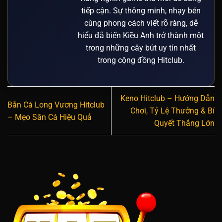
Xì Tố Hitclub – Luật Chơi, Mẹo Bluff & Chiến Thuật
➤
tiếp cận. Sự thông minh, nhạy bén
Thắng Lớn
cùng phong cách viết rõ ràng, dễ
Xì Dách Hitclub – Hướng Dẫn Chơi, Mẹo & Chiến
hiểu đã biến Kiều Anh trở thành một
➤
Thuật Thắng Lớn
trong những cây bút uy tín nhất
trong cộng đồng Hitclub.
Casino Hitclub – Chơi Baccarat, Roulette, Blackjack
➤
Catte Hitclub – Luật Chơi, Mẹo Hay & Chiến Thuật
➤
Keno Hitclub – Hướng Dẫn
Nâng Cao
Bắn Cá Long Vương Hitclub
Chơi, Tỷ Lệ Thưởng & Bí
– Mẹo Săn Cá Hiệu Quả
Volta MD5 Hitclub – Bí Kíp Cá Cược Bóng Đá Mini
➤
Quyết Thắng Lớn
Minh Bạch & Hiệu Quả
K Thể Thao Hitclub – Cá Cược Thể Thao Uy Tín, Tỷ
➤
Lệ Cao
Tài xỉu MD5 Hitclub – Chơi Công Bằng, Minh Bạch
➤
100%
Plinko Hitclub – Hướng Dẫn, Xác Suất & Mẹo Thắng
➤