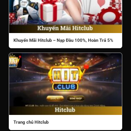
Khuyến Mãi Hitclub – Nạp Đầu 100%, Hoàn Trả 5%
Trang chủ Hitclub