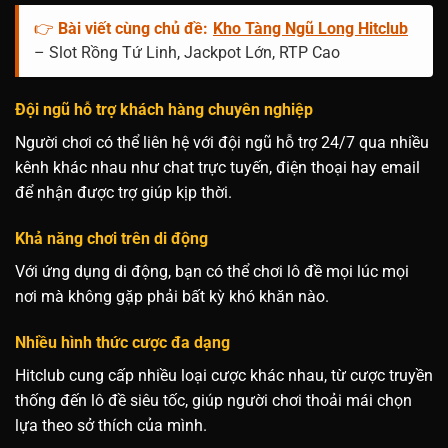
👉
Bài viết cùng chủ đề:
Kho Tàng Ngũ Long Hitclub
– Slot Rồng Tứ Linh, Jackpot Lớn, RTP Cao
Đội ngũ hỗ trợ khách hàng chuyên nghiệp
Người chơi có thể liên hệ với đội ngũ hỗ trợ 24/7 qua nhiều
kênh khác nhau như chat trực tuyến, điện thoại hay email
để nhận được trợ giúp kịp thời.
Khả năng chơi trên di động
Với ứng dụng di động, bạn có thể chơi lô đề mọi lúc mọi
nơi mà không gặp phải bất kỳ khó khăn nào.
Nhiều hình thức cược đa dạng
Hitclub cung cấp nhiều loại cược khác nhau, từ cược truyền
thống đến lô đề siêu tốc, giúp người chơi thoải mái chọn
lựa theo sở thích của mình.