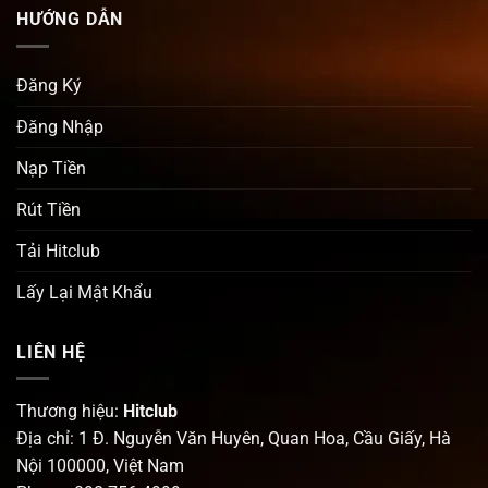
HƯỚNG DẪN
Đăng Ký
Đăng Nhập
Nạp Tiền
Rút Tiền
Tải Hitclub
Lấy Lại Mật Khẩu
LIÊN HỆ
Thương hiệu:
Hitclub
Địa chỉ: 1 Đ. Nguyễn Văn Huyên, Quan Hoa, Cầu Giấy, Hà
Nội 100000, Việt Nam