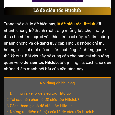
Trong thế giới lô đề hiện nay,
lô đề siêu tốc Hitclub
đã
nhanh chóng trở thành một trong những lựa chọn hàng
đầu cho những người yêu thích trò chơi này. Với tính năng
nhanh chóng và dễ dàng truy cập, Hitclub không chỉ thu
hút người chơi mới mà còn làm hài lòng cả những game
thủ kỳ cựu. Bài viết này sẽ cung cấp cho bạn cái nhìn tổng
quan về
lô đề siêu tốc Hitclub
, từ định nghĩa, cách chơi đến
những điểm mạnh nổi bật của nền tảng này.
Nội dung chính
[
hide
]
1
Định nghĩa về lô đề siêu tốc Hitclub
2
Tại sao nên chọn lô đề siêu tốc Hitclub?
3
Cách tham gia lô đề siêu tốc Hitclub
4
Những ưu điểm nổi bật của lô đề siêu tốc Hitclub