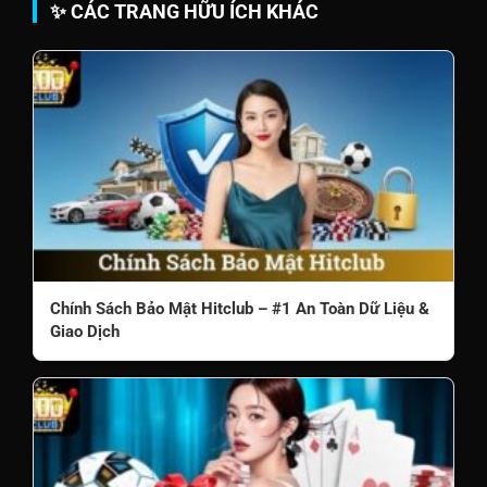
✨ CÁC TRANG HỮU ÍCH KHÁC
Chính Sách Bảo Mật Hitclub – #1 An Toàn Dữ Liệu &
Giao Dịch