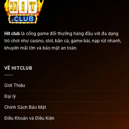
Hit club
là cổng game đổi thưởng hàng đầu với đa dạng
trò chơi như casino, slot, bắn cá, game bài, nạp rút nhanh,
khuyến mãi lớn và bảo mật an toàn.
VỀ HITCLUB
Giới Thiệu
Đại lý
Chính Sách Bảo Mật
Điều Khoản và Điều Kiện