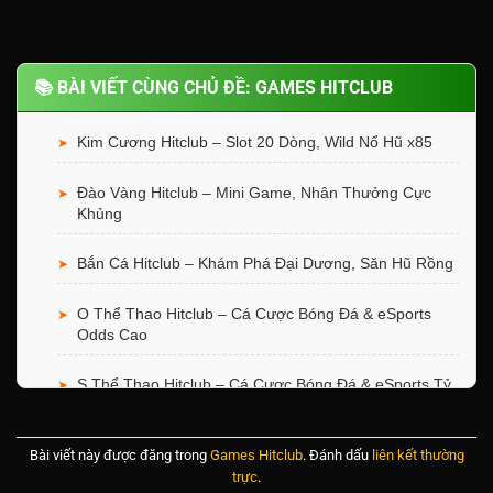
📚 BÀI VIẾT CÙNG CHỦ ĐỀ: GAMES HITCLUB
Kim Cương Hitclub – Slot 20 Dòng, Wild Nổ Hũ x85
➤
Đào Vàng Hitclub – Mini Game, Nhân Thưởng Cực
➤
Khủng
Bắn Cá Hitclub – Khám Phá Đại Dương, Săn Hũ Rồng
➤
O Thể Thao Hitclub – Cá Cược Bóng Đá & eSports
➤
Odds Cao
S Thể Thao Hitclub – Cá Cược Bóng Đá & eSports Tỷ
➤
Lệ Cao
Number Game Hitclub – Game Số MD5 Minh Bạch
Bài viết này được đăng trong
Games Hitclub
. Đánh dấu
liên kết thường
➤
trực
.