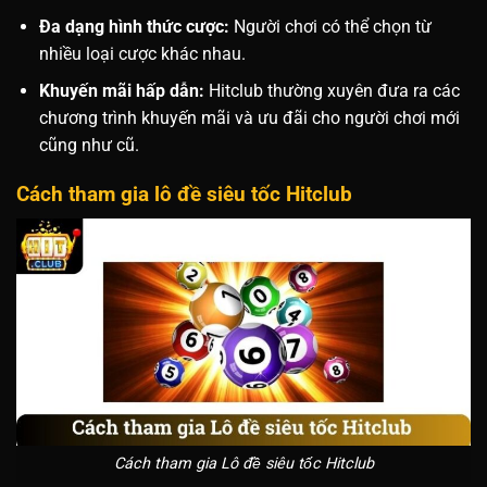
Đa dạng hình thức cược:
Người chơi có thể chọn từ
nhiều loại cược khác nhau.
Khuyến mãi hấp dẫn:
Hitclub thường xuyên đưa ra các
chương trình khuyến mãi và ưu đãi cho người chơi mới
cũng như cũ.
Cách tham gia lô đề siêu tốc Hitclub
Cách tham gia Lô đề siêu tốc Hitclub