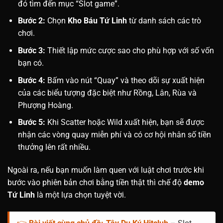
đó tìm đến mục “Slot game”.
Bước 2:
Chọn
Kho Báu Tứ Linh
từ danh sách các trò
chơi.
Bước 3:
Thiết lập mức cược sao cho phù hợp với số vốn
bạn có.
Bước 4:
Bấm vào nút “Quay” và theo dõi sự xuất hiện
của các biểu tượng đặc biệt như Rồng, Lân, Rùa và
Phượng Hoàng.
Bước 5:
Khi Scatter hoặc Wild xuất hiện, bạn sẽ được
nhận các vòng quay miễn phí và có cơ hội nhân số tiền
thưởng lên rất nhiều.
Ngoài ra, nếu bạn muốn làm quen với luật chơi trước khi
bước vào phiên bản chơi bằng tiền thật thì chế độ
demo
Tứ Linh
là một lựa chọn tuyệt vời.