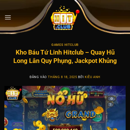
Bỏ
qua
nội
dung
GAMES HITCLUB
Kho Báu Tứ Linh Hitclub – Quay Hũ
Long Lân Quy Phụng, Jackpot Khủng
ĐĂNG VÀO
THÁNG 8 18, 2025
BỞI
KIỀU ANH