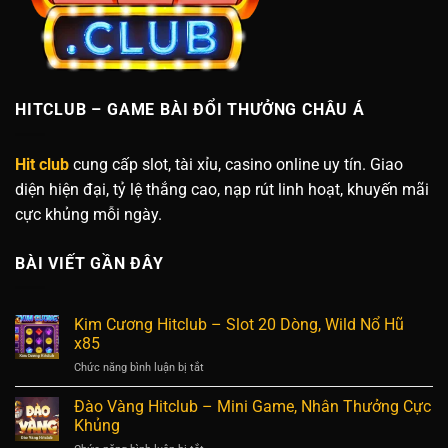
Lô Đề 1 Ăn 99 Hitclub – Cách Chơi, Mẹo Hiệu Quả &
➤
Trúng Lớn
Tây Du Ký Hitclub – Slot Game Nổ Hũ Tề Thiên Đại
➤
Thánh
HITCLUB – GAME BÀI ĐỔI THƯỞNG CHÂU Á
Thần Tài Hitclub – Slot Phát Lộc, RTP Cao, Jackpot
➤
Hit club
cung cấp slot, tài xỉu, casino online uy tín. Giao
Khủng
diện hiện đại, tỷ lệ thắng cao, nạp rút linh hoạt, khuyến mãi
Sơn Tinh Thủy Tinh Hitclub – Slot Truyền Thuyết Việt,
cực khủng mỗi ngày.
➤
Jackpot Khủng
BÀI VIẾT GẦN ĐÂY
Kho Tàng Ngũ Long Hitclub – Slot Rồng Tứ Linh,
➤
Jackpot Lớn, RTP Cao
Kim Cương Hitclub – Slot 20 Dòng, Wild Nổ Hũ
Cung Hỷ Phát Tài Hitclub – Slot Game Tết, RTP Cao
x85
➤
ở
Chức năng bình luận bị tắt
Kim
Keno Hitclub – Hướng Dẫn Chơi, Tỷ Lệ Thưởng & Bí
➤
Cương
Đào Vàng Hitclub – Mini Game, Nhân Thưởng Cực
Quyết Thắng Lớn
Hitclub
Khủng
–