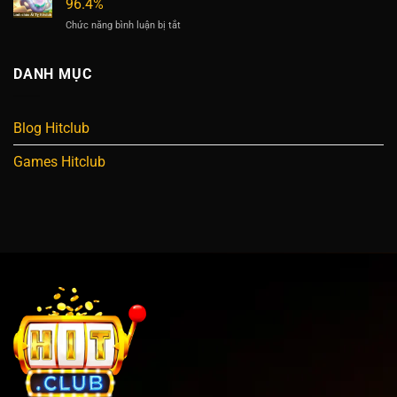
96.4%
Tỷ
Vàng
Bạch
Lệ
ở
Chức năng bình luận bị tắt
Hitclub
Cao
Sicbo Hitclub
➤
Linh
–
Châu
Slot
Ất
DANH MỤC
Dân
Baccarat Hitclub
➤
Tỵ
Gian
Hitclub
RTP
–
Blackjack Hitclub – 21 Điểm Online Với Người Thật
96.3%
➤
Blog Hitclub
Slot
Chia Bài
Rắn
Games Hitclub
Thần
Rồng Hổ Hitclub
RTP
➤
96.4%
Roulette Hitclub: Khám Phá Thế Giới Cờ Bạc
➤