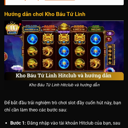
Hướng dẫn chơi Kho Báu Tứ Linh
Kho Báu Tứ Linh Hitclub và hướng dẫn
Để bắt đầu trải nghiệm trò chơi slot đầy cuốn hút này, bạn
chỉ cần làm theo các bước sau:
Bước 1:
Đăng nhập vào tài khoản Hitclub của bạn, sau