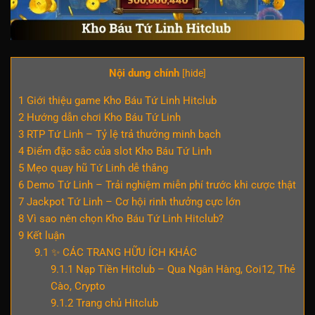
Nội dung chính
[
hide
]
1
Giới thiệu game Kho Báu Tứ Linh Hitclub
2
Hướng dẫn chơi Kho Báu Tứ Linh
3
RTP Tứ Linh – Tỷ lệ trả thưởng minh bạch
4
Điểm đặc sắc của slot Kho Báu Tứ Linh
5
Mẹo quay hũ Tứ Linh dễ thắng
6
Demo Tứ Linh – Trải nghiệm miễn phí trước khi cược thật
7
Jackpot Tứ Linh – Cơ hội rinh thưởng cực lớn
8
Vì sao nên chọn Kho Báu Tứ Linh Hitclub?
9
Kết luận
9.1
✨ CÁC TRANG HỮU ÍCH KHÁC
9.1.1
Nạp Tiền Hitclub – Qua Ngân Hàng, Coi12, Thẻ
Cào, Crypto
9.1.2
Trang chủ Hitclub