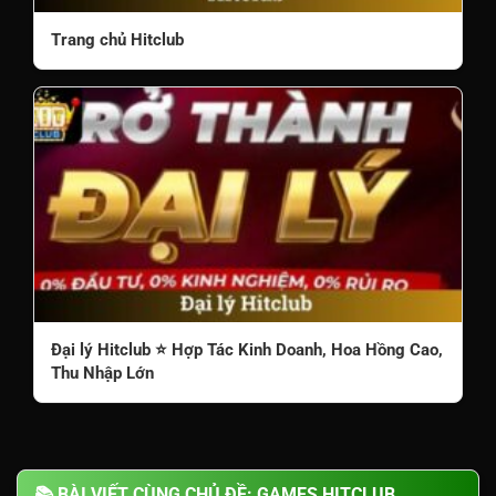
Trang chủ Hitclub
Đại lý Hitclub ⭐️ Hợp Tác Kinh Doanh, Hoa Hồng Cao,
Thu Nhập Lớn
📚 BÀI VIẾT CÙNG CHỦ ĐỀ: GAMES HITCLUB