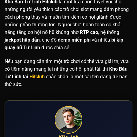
Kho Báu Tứ Linh Hitclub
là một lựa chọn tuyệt vời cho
những người yêu thích các trò chơi slot mang đậm phong
cách phong thủy và muốn tìm kiếm cơ hội giành được
những phần thưởng lớn. Người chơi hoàn toàn có khả
năng tăng cơ hội nổ hũ khủng nhờ
RTP cao
, hệ thống
jackpot hấp dẫn
, chế độ
demo miễn phí
và nhiều
bí kíp
quay hũ Tứ Linh
được chia sẻ.
Nếu bạn đang cần tìm một trò chơi có thể vừa giải trí, vừa
có tiềm năng mang lại những cơ hội phát tài, thì
Kho Báu
Tứ Linh tại
Hitclub
chắc chắn là một cái tên đáng để bạn
thử sức.