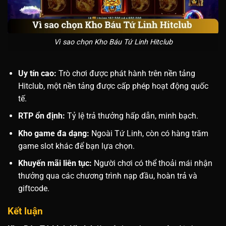
Vì sao chọn Kho Báu Tứ Linh Hitclub
Uy tín cao:
Trò chơi được phát hành trên nền tảng
Hitclub, một nền tảng được cấp phép hoạt động quốc
tế.
RTP ổn định:
Tỷ lệ trả thưởng hấp dẫn, minh bạch.
Kho game đa dạng:
Ngoài Tứ Linh, còn có hàng trăm
game slot khác để bạn lựa chọn.
Khuyến mãi liên tục:
Người chơi có thể thoải mái nhận
thưởng qua các chương trình nạp đầu, hoàn trả và
giftcode.
Kết luận