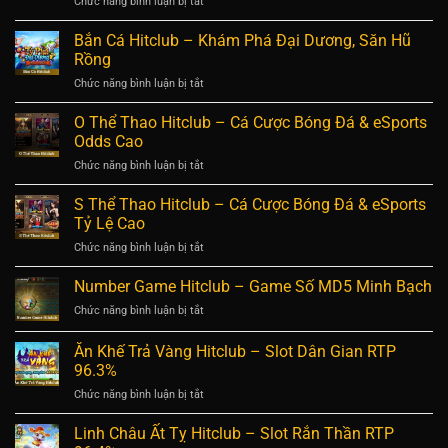
ở
Chức năng bình luận bị tắt
Lô đề siêu tốc Hitclub – Vận May Liền Tay
Slot
➤
Đào
20
Vàng
Bắn Cá Hitclub – Khám Phá Đại Dương, Săn Hũ
Dòng,
Poker Hitclub – Chơi Poker Online Đẳng Cấp, Thưởng
➤
Hitclub
Wild
Rồng
Lớn Mỗi Ngày
–
Nổ
ở
Chức năng bình luận bị tắt
Mini
Hũ
Bắn
Game,
x85
Liêng Hitclub – Chơi Liêng Online Đổi Thưởng Liền
➤
Cá
O Thể Thao Hitclub – Cá Cược Bóng Đá & eSports
Nhân
Tay
Hitclub
Thưởng
Odds Cao
–
Cực
ở
Chức năng bình luận bị tắt
Khám
Khủng
Ba Cây Hitclub – Chơi Ba Cây Online Nhanh
➤
O
Phá
Thể
S Thể Thao Hitclub – Cá Cược Bóng Đá & eSports
Đại
Thao
Dương,
Tỷ Lệ Cao
Phỏm Hitclub – Chơi Phỏm Online Đổi Thưởng
➤
Hitclub
Săn
ở
Chức năng bình luận bị tắt
–
Hũ
S
Cá
Sâm Lốc Hitclub – Chơi Sâm Lốc Online Siêu Tốc
Rồng
➤
Thể
Number Game Hitclub – Game Số MD5 Minh Bạch
Cược
Thao
Bóng
ở
Chức năng bình luận bị tắt
Mậu Binh Hitclub – 7 chiến thuật thắng dễ dàng
Hitclub
➤
Đá
Number
–
&
Game
Ăn Khế Trả Vàng Hitclub – Slot Dân Gian RTP
Cá
eSports
Tiến lên miền Nam Hitclub – 3 mẹo giúp bạn thắng liên
Hitclub
➤
Cược
96.3%
Odds
–
tiếp
Bóng
Cao
ở
Chức năng bình luận bị tắt
Game
Đá
Ăn
Số
&
Xóc Đĩa Hitclub – Trải Nghiệm Cá Cược Truyền
➤
Khế
MD5
Linh Châu Ất Tỵ Hitclub – Slot Rắn Thần RTP
eSports
Thống, Hiện Đại
Trả
Minh