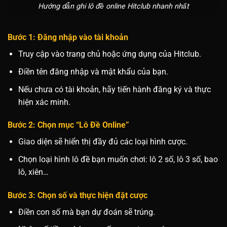
Hướng dẫn ghi lô đề online Hitclub nhanh nhất
Bước 1: Đăng nhập vào tài khoản
Truy cập vào trang chủ hoặc ứng dụng của Hitclub.
Điền tên đăng nhập và mật khẩu của bạn.
Nếu chưa có tài khoản, hãy tiến hành đăng ký và thực
hiện xác minh.
Bước 2: Chọn mục “Lô Đề Online”
Giao diện sẽ hiển thị đầy đủ các loại hình cược.
Chọn loại hình lô đề bạn muốn chơi: lô 2 số, lô 3 số, bao
lô, xiên…
Bước 3: Chọn số và thực hiện đặt cược
Điền con số mà bạn dự đoán sẽ trúng.