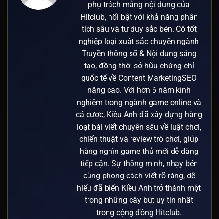
phụ trách mảng nội dung của
Hitclub, nổi bật với khả năng phân
7 Mẹo Chơi Bắn Cá Đại Dương Hitclub Săn Boss Dễ
➤
tích sâu và tư duy sắc bén. Cô tốt
Dàng
nghiệp loại xuất sắc chuyên ngành
Bắn Cá Ăn Tiền Thật Hitclub – Bí Quyết Săn Cá &
➤
Truyền thông số & Nội dung sáng
Nhận Thưởng Lớn
tạo, đồng thời sở hữu chứng chỉ
quốc tế về Content MarketingSEO
5 Mẹo Bắn Cá Hitclub Hiệu Quả – Bí Quyết Săn Cá
➤
nâng cao. Với hơn 6 năm kinh
Thắng Lớn
nghiệm trong ngành game online và
cá cược, Kiều Anh đã xây dựng hàng
loạt bài viết chuyên sâu về luật chơi,
chiến thuật và review trò chơi, giúp
hàng nghìn game thủ mới dễ dàng
tiếp cận. Sự thông minh, nhạy bén
cùng phong cách viết rõ ràng, dễ
hiểu đã biến Kiều Anh trở thành một
trong những cây bút uy tín nhất
trong cộng đồng Hitclub.