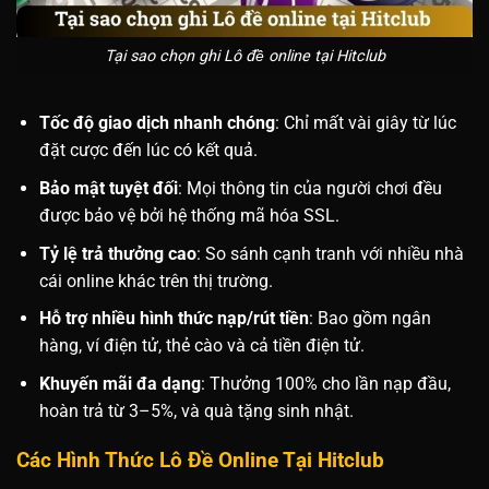
Tại sao chọn ghi Lô đề online tại Hitclub
Tốc độ giao dịch nhanh chóng
: Chỉ mất vài giây từ lúc
đặt cược đến lúc có kết quả.
Bảo mật tuyệt đối
: Mọi thông tin của người chơi đều
được bảo vệ bởi hệ thống mã hóa SSL.
Tỷ lệ trả thưởng cao
: So sánh cạnh tranh với nhiều nhà
cái online khác trên thị trường.
Hỗ trợ nhiều hình thức nạp/rút tiền
: Bao gồm ngân
hàng, ví điện tử, thẻ cào và cả tiền điện tử.
Khuyến mãi đa dạng
: Thưởng 100% cho lần nạp đầu,
hoàn trả từ 3–5%, và quà tặng sinh nhật.
Các Hình Thức Lô Đề Online Tại Hitclub