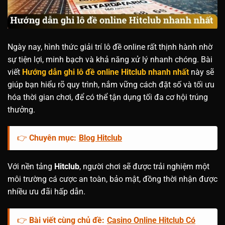
Ngày nay, hình thức giải trí lô đề online rất thịnh hành nhờ
sự tiện lợi, minh bạch và khả năng xử lý nhanh chóng. Bài
viết
Hướng dẫn ghi lô đề online Hitclub nhanh nhất
này sẽ
giúp bạn hiểu rõ quy trình, nắm vững cách đặt số và tối ưu
hóa thời gian chơi, để có thể tận dụng tối đa cơ hội trúng
thưởng.
👉
Chuyên mục:
Blog Hitclub
Với nền tảng
Hitclub
, người chơi sẽ được trải nghiệm một
môi trường cá cược an toàn, bảo mật, đồng thời nhận được
nhiều ưu đãi hấp dẫn.
👉
Bài viết cùng chủ đề:
Casino Online Hitclub Có