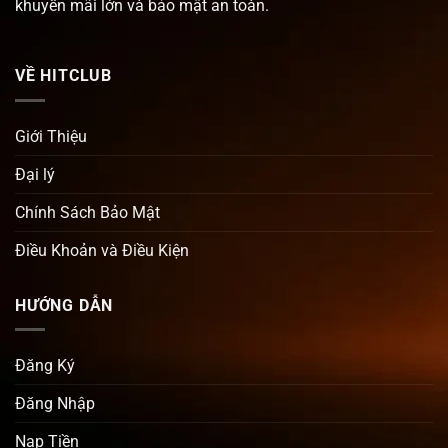
khuyến mãi lớn và bảo mật an toàn.
VỀ HITCLUB
Giới Thiệu
Đại lý
Chính Sách Bảo Mật
Điều Khoản và Điều Kiện
HƯỚNG DẪN
Đăng Ký
Đăng Nhập
Nạp Tiền