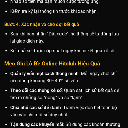
Nhập số tiền mà bạn muốn cược tương ứng.
Kiểm tra kỹ lại thông tin trước khi xác nhận.
Bước 4: Xác nhận và chờ đợi kết quả
Sau khi bạn nhấn “Đặt cược”, hệ thống sẽ tự động lưu
lại giao dịch này.
Kết quả sẽ được cập nhật ngay khi có kết quả xổ số.
Mẹo Ghi Lô Đề Online Hitclub Hiệu Quả
Quản lý vốn một cách thông minh
: Mỗi ngày chơi chỉ
nên dùng khoảng 30–40% số vốn.
Theo dõi các thống kê số
: Quan sát lịch sử kết quả để
tìm ra những số “nóng” và số “lạnh”.
Chia nhỏ các số để đánh
: Tránh việc dồn hết toàn bộ
vốn vào chỉ một số duy nhất.
Tận dụng các khuyến mãi
: Sử dụng các khoản thưởng