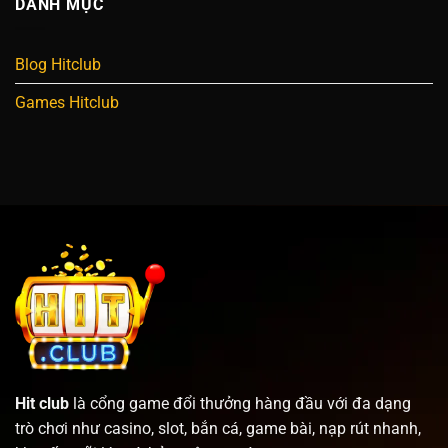
DANH MỤC
Dân
Tỵ
Gian
Hitclub
RTP
–
96.3%
Blog Hitclub
Slot
Rắn
Games Hitclub
Thần
RTP
96.4%
Hit club
là cổng game đổi thưởng hàng đầu với đa dạng
trò chơi như casino, slot, bắn cá, game bài, nạp rút nhanh,