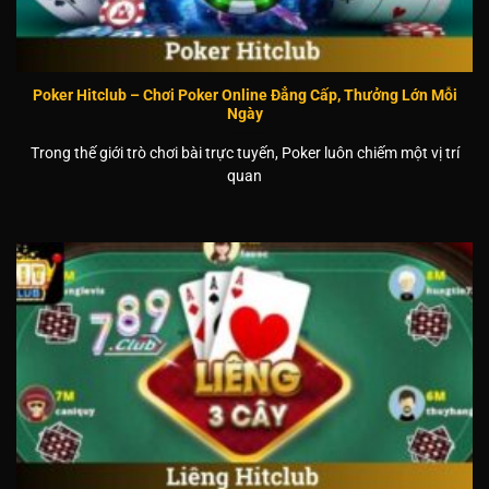
Poker Hitclub – Chơi Poker Online Đẳng Cấp, Thưởng Lớn Mỗi
Ngày
Trong thế giới trò chơi bài trực tuyến, Poker luôn chiếm một vị trí
quan