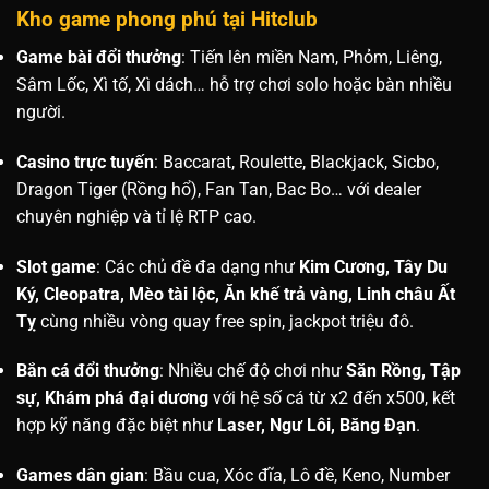
Kho game phong phú tại Hitclub
Game bài đổi thưởng
: Tiến lên miền Nam, Phỏm, Liêng,
Sâm Lốc, Xì tố, Xì dách… hỗ trợ chơi solo hoặc bàn nhiều
người.
Casino trực tuyến
: Baccarat, Roulette, Blackjack, Sicbo,
Dragon Tiger (Rồng hổ), Fan Tan, Bac Bo… với dealer
chuyên nghiệp và tỉ lệ RTP cao.
Slot game
: Các chủ đề đa dạng như
Kim Cương, Tây Du
Ký, Cleopatra, Mèo tài lộc, Ăn khế trả vàng, Linh châu Ất
Tỵ
cùng nhiều vòng quay free spin, jackpot triệu đô.
Bắn cá đổi thưởng
: Nhiều chế độ chơi như
Săn Rồng, Tập
sự, Khám phá đại dương
với hệ số cá từ x2 đến x500, kết
hợp kỹ năng đặc biệt như
Laser, Ngư Lôi, Băng Đạn
.
Games dân gian
: Bầu cua, Xóc đĩa, Lô đề, Keno, Number