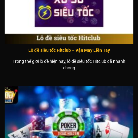
Lô đề siêu tốc Hitclub – Vận May Liền Tay
Trong thế giới lô đề hiện nay, lô đề siêu tốc Hitclub đã nhanh
chóng