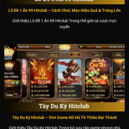
Lô Đề 1 Ăn 99 Hitclub – Cách Chơi, Mẹo Hiệu Quả & Trúng Lớn
Giới thiệu Lô Đề 1 Ăn 99 Hitclub Trong thế giới cá cược trực
tuyến
Tây Du Ký Hitclub – Slot Game Nổ Hũ Tề Thiên Đại Thánh
Giới thiệu Tây Du Ký Hitclub Trong bộ sưu tập game phong phú