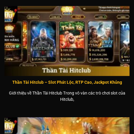
Thần Tài Hitclub – Slot Phát Lộc, RTP Cao, Jackpot Khủng
Giới thiệu về Thần Tài Hitclub Trong vô vàn các trò chơi slot của
Hitclub,