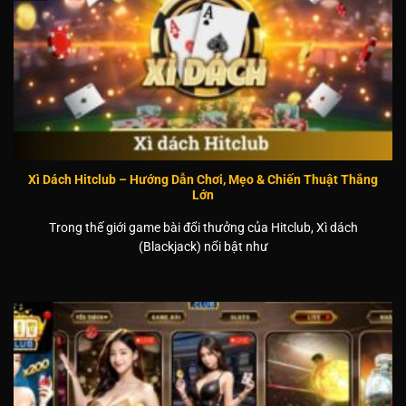
Xì Dách Hitclub – Hướng Dẫn Chơi, Mẹo & Chiến Thuật Thắng
Lớn
Trong thế giới game bài đổi thưởng của Hitclub, Xì dách
(Blackjack) nổi bật như