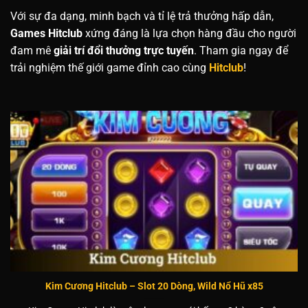
Với sự đa dạng, minh bạch và tỉ lệ trả thưởng hấp dẫn,
Games Hitclub
xứng đáng là lựa chọn hàng đầu cho người
đam mê
giải trí đổi thưởng trực tuyến
. Tham gia ngay để
trải nghiệm thế giới game đỉnh cao cùng
Hitclub
!
Kim Cương Hitclub – Slot 20 Dòng, Wild Nổ Hũ x85