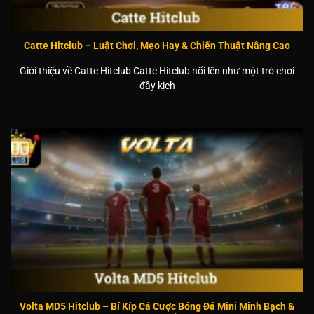
Catte Hitclub – Luật Chơi, Mẹo Hay & Chiến Thuật Nâng Cao
Giới thiệu về Catte Hitclub Catte Hitclub nổi lên như một trò chơi
đầy kịch
Volta MD5 Hitclub – Bí Kíp Cá Cược Bóng Đá Mini Minh Bạch &