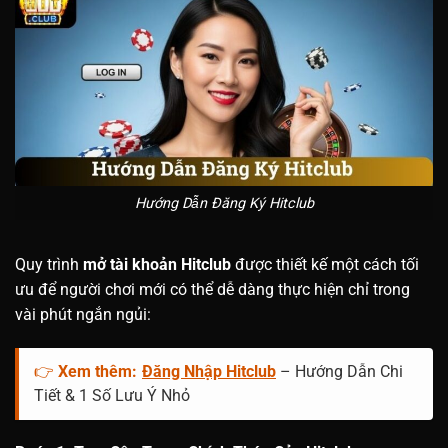
Hướng Dẫn Đăng Ký Hitclub
Quy trình
mở tài khoản Hitclub
được thiết kế một cách tối
ưu để người chơi mới có thể dễ dàng thực hiện chỉ trong
vài phút ngắn ngủi:
👉
Xem thêm:
Đăng Nhập Hitclub
– Hướng Dẫn Chi
Tiết & 1 Số Lưu Ý Nhỏ