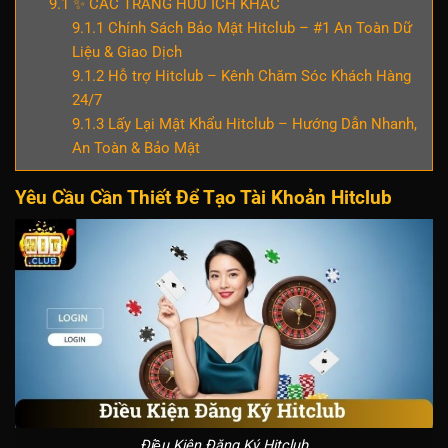
9.1
✨ CÁC TRANG HỮU ÍCH KHÁC
9.1.1
Chính Sách Bảo Mật Hitclub – #1 An Toàn Dữ
Liệu & Giao Dịch
9.1.2
Hỗ trợ Hitclub – Kênh Chăm Sóc Khách Hàng
24/7
9.1.3
Lấy Lại Mật Khẩu Hitclub – Hướng Dẫn Nhanh,
An Toàn & Bảo Mật
Yêu Cầu Cần Thiết Để Tạo Tài Khoản Hitclub
Điều Kiện Đăng Ký Hitclub