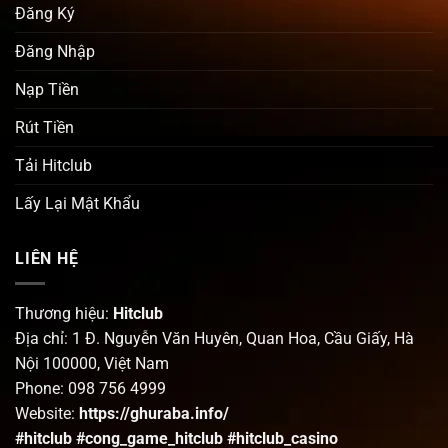
Đăng Ký
Đăng Nhập
Nạp Tiền
Rút Tiền
Tải Hitclub
Lấy Lại Mật Khẩu
LIÊN HỆ
Thương hiệu:
Hitclub
Địa chỉ: 1 Đ. Nguyễn Văn Huyên, Quan Hoa, Cầu Giấy, Hà
Nội 100000, Việt Nam
Phone: 098 756 4999
Website:
https://ghuraba.info/
#hitclub #cong_game_hitclub #hitclub_casino