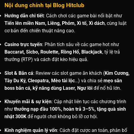
Nội dung chính tại Blog Hitclub
Hướng dẫn chi tiết
: Cách chơi các game bài nổi bật như
Tiến lên miền Nam, Liêng, Phỏm, Xì tố, Xì dách
, cùng luật
cơ bản đến chiến thuật nâng cao.
Casino trực tuyến
: Phân tích sâu về các game hot như
Baccarat, Sicbo, Roulette, Rồng Hổ, Blackjack
, tỷ lệ trả
thưởng (RTP) và cách đặt kèo hiệu quả.
Slot & Bắn cá
: Review các slot game ăn khách (
Kim Cương,
Tây Du Ký, Cleopatra, Mèo tài lộc
…) và chia sẻ
mẹo săn
boss bắn cá, kỹ năng dùng Laser, Ngư lôi
để nổ hũ lớn.
Khuyến mãi & sự kiện
: Cập nhật liên tục các chương trình
như
thưởng nạp đầu 100%, hoàn trả 3–5%, tặng quà sinh
nhật 300K
để người chơi không bỏ lỡ cơ hội.
Kinh nghiệm quản lý vốn
: Cách đặt cược an toàn, phân bổ