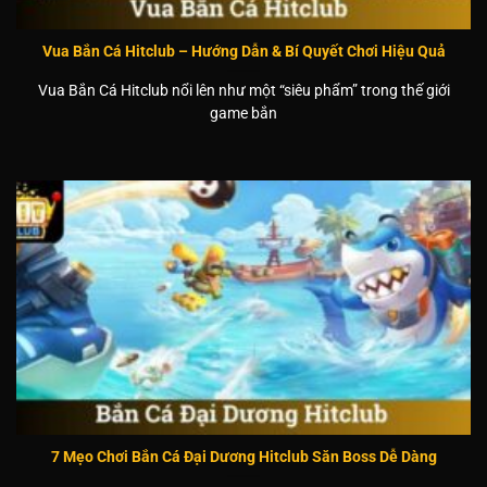
Vua Bắn Cá Hitclub – Hướng Dẫn & Bí Quyết Chơi Hiệu Quả
Vua Bắn Cá Hitclub nổi lên như một “siêu phẩm” trong thế giới
game bắn
7 Mẹo Chơi Bắn Cá Đại Dương Hitclub Săn Boss Dễ Dàng