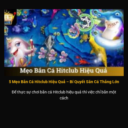
5 Mẹo Bắn Cá Hitclub Hiệu Quả – Bí Quyết Săn Cá Thắng Lớn
Để thực sự chơi bắn cá Hitclub hiệu quả thì việc chỉ bắn một
cách