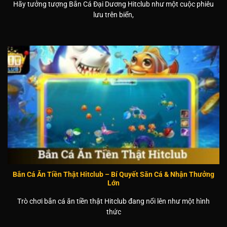
Hãy tưởng tượng Bắn Cá Đại Dương Hitclub như một cuộc phiêu
lưu trên biển,
Bắn Cá Ăn Tiền Thật Hitclub – Bí Quyết Săn Cá & Nhận Thưởng
Lớn
Trò chơi bắn cá ăn tiền thật Hitclub đang nổi lên như một hình
thức