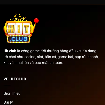
Hit club
là cổng game đổi thưởng hàng đầu với đa dạng
trò chơi như casino, slot, bắn cá, game bài, nạp rút nhanh,
khuyến mãi lớn và bảo mật an toàn.
VỀ HITCLUB
Giới Thiệu
Đại lý